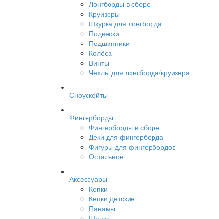
Лонгборды в сборе
Круизеры
Шкурка для лонгборда
Подвески
Подшипники
Колёса
Винты
Чехлы для лонгборда/круизера
Сноускейты
Фингерборды
Фингерборды в сборе
Деки для фингерборда
Фигуры для фингербордов
Остальное
Аксессуары
Кепки
Кепки Детские
Панамы
Шапки